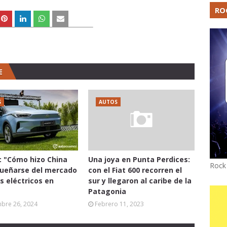
RO
E
S
AUTOS
: "Cómo hizo China
Una joya en Punta Perdices:
Rock
ueñarse del mercado
con el Fiat 600 recorren el
s eléctricos en
sur y llegaron al caribe de la
"
Patagonia
mbre 26, 2024
Febrero 11, 2023