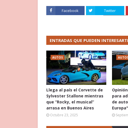
Facebook
Twitter
ENTRADAS QUE PUEDEN INTERESART
AUTOS
AUTO
Llega al país el Corvette de
Opinión
Sylvester Stallone mientras
para ad
que “Rocky, el musical”
de auto
arrasa en Buenos Aires
Europa
Octubre 23, 2025
Septie