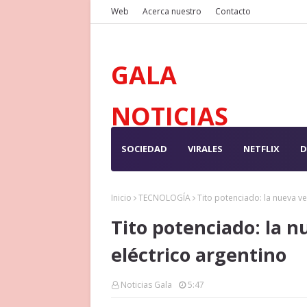
Web
Acerca nuestro
Contacto
GALA
NOTICIAS
SOCIEDAD
VIRALES
NETFLIX
D
Inicio
TECNOLOGÍA
Tito potenciado: la nueva ve
Tito potenciado: la n
eléctrico argentino
Noticias Gala
5:47