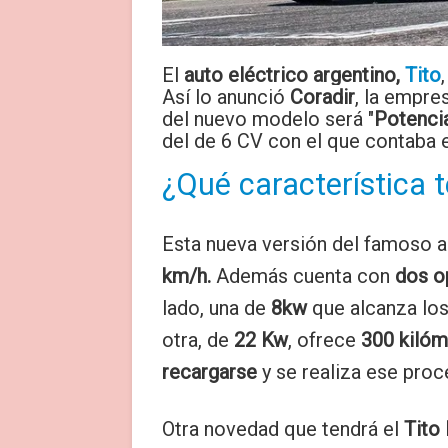
El
auto eléctrico argentino,
Tito
Así lo anunció
Coradir
, la empre
del nuevo modelo será "
Potenci
del de 6 CV con el que contaba e
¿Qué característica 
Esta nueva versión del famoso a
km/h.
Además cuenta con
dos o
lado, una de
8kw
que alcanza lo
otra, de
22 Kw
, ofrece
300 kiló
recargarse
y se realiza ese pro
Otra novedad que tendrá el
Tito