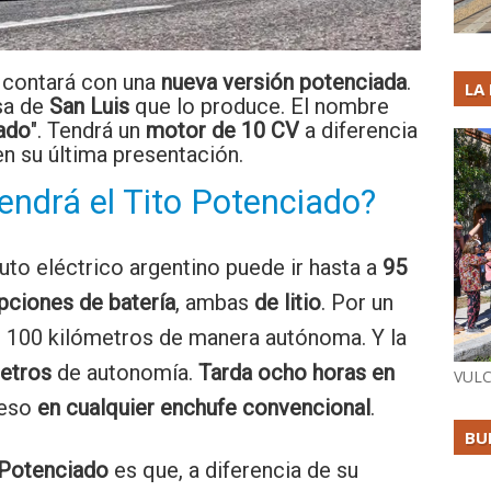
, contará con una
nueva versión potenciada
.
LA
sa de
San Luis
que lo produce. El nombre
ado
". Tendrá un
motor de 10 CV
a diferencia
n su última presentación.
tendrá el Tito Potenciado?
uto eléctrico argentino puede ir hasta a
95
pciones de batería
, ambas
de litio
. Por un
s 100 kilómetros de manera autónoma. Y la
metros
de autonomía.
Tarda ocho horas en
VULC
ceso
en cualquier enchufe convencional
.
BU
 Potenciado
es que, a diferencia de su