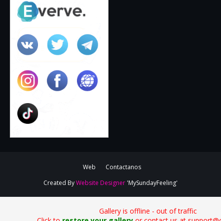
Web
Contactanos
Created By
Website Designer
'MySundayFeeling'
Gallery is offline - out of traffic
Click to
restore your gallery
or contact us at support@