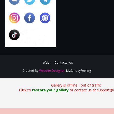
Web
Contactanos
Created By
Website Designer
'MySundayFeeling'
Gallery is offline - out of traffic
Click to
restore your gallery
or contact us at support@