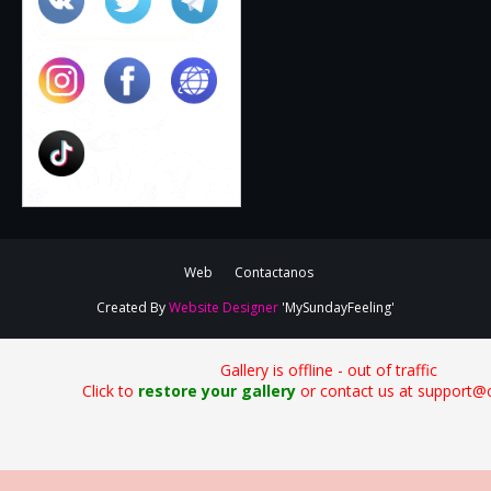
Web
Contactanos
Created By
Website Designer
'MySundayFeeling'
Gallery is offline - out of traffic
Click to
restore your gallery
or contact us at support@