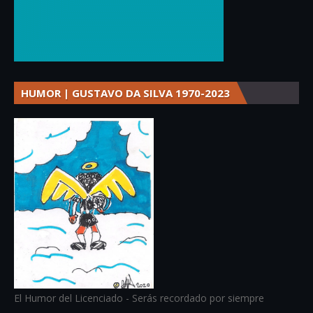
HUMOR | GUSTAVO DA SILVA 1970-2023
El Humor del Licenciado - Serás recordado por siempre