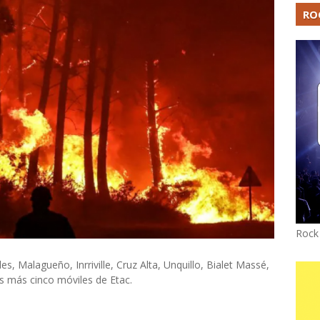
RO
Rock
s, Malagueño, Inrriville, Cruz Alta, Unquillo, Bialet Massé,
s más cinco móviles de Etac.