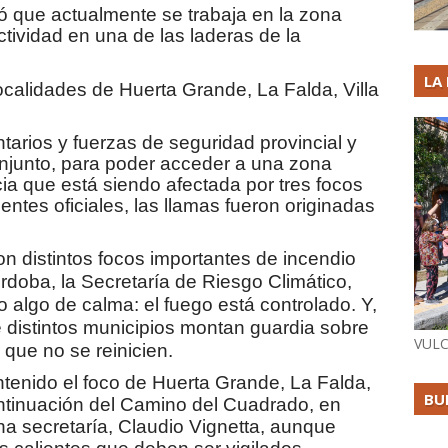
mó que actualmente se trabaja en la zona
tividad en una de las laderas de la
LA
ocalidades de Huerta Grande, La Falda, Villa
tarios y fuerzas de seguridad provincial y
onjunto, para poder acceder a una zona
ia que está siendo afectada por tres focos
entes oficiales, las llamas fueron originadas
 distintos focos importantes de incendio
órdoba, la Secretaría de Riesgo Climático,
jo algo de calma: el fuego está controlado. Y,
 distintos municipios montan guardia sobre
VULC
r que no se reinicien.
enido el foco de Huerta Grande, La Falda,
BU
ontinuación del Camino del Cuadrado, en
icha secretaría, Claudio Vignetta, aunque