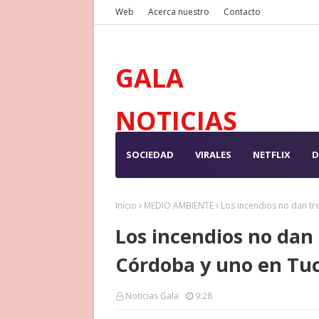
Web
Acerca nuestro
Contacto
GALA
NOTICIAS
SOCIEDAD
VIRALES
NETFLIX
D
Inicio
MEDIO AMBIENTE
Los incendios no dan t
Los incendios no dan 
Córdoba y uno en T
Noticias Gala
9:28