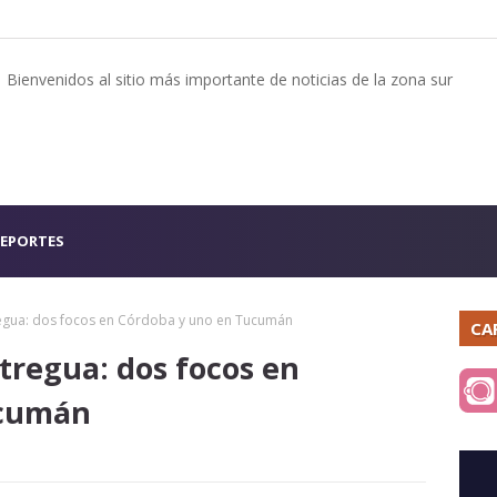
Bienvenidos al sitio más importante de noticias de la zona sur
EPORTES
regua: dos focos en Córdoba y uno en Tucumán
CA
tregua: dos focos en
ucumán