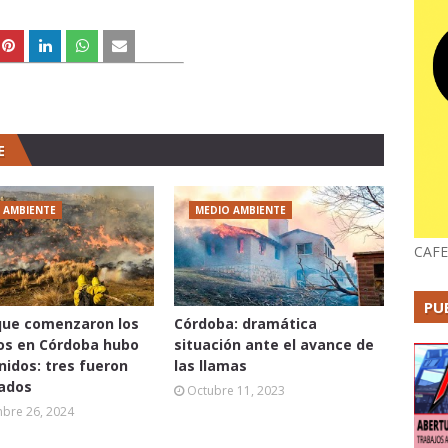
E
 AMBIENTE
MEDIO AMBIENTE
CAFE
PU
que comenzaron los
Córdoba: dramática
os en Córdoba hubo
situación ante el avance de
nidos: tres fueron
las llamas
ados
Octubre 11, 2023
mbre 26, 2024