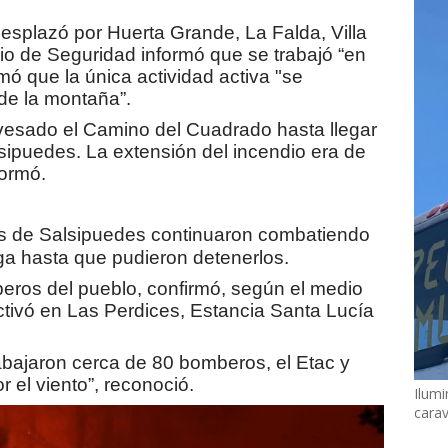
desplazó por Huerta Grande, La Falda, Villa
rio de Seguridad informó que se trabajó “en
mó que la única actividad activa "se
de la montaña”.
avesado el Camino del Cuadrado hasta llegar
lsipuedes. La extensión del incendio era de
formó.
os de Salsipuedes continuaron combatiendo
a hasta que pudieron detenerlos.
ros del pueblo, confirmó, según el medio
ctivó en Las Perdices, Estancia Santa Lucía
abajaron cerca de 80 bomberos, el Etac y
 el viento”, reconoció.
Ilumi
cara