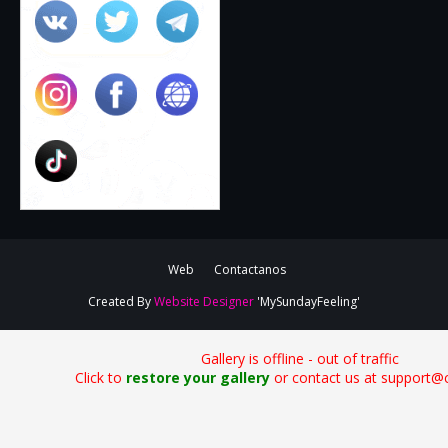
Web
Contactanos
Created By
Website Designer
'MySundayFeeling'
Gallery is offline - out of traffic
Click to
restore your gallery
or contact us at support@