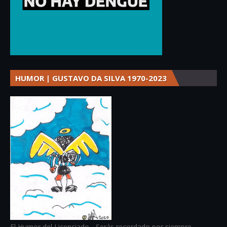
HUMOR | GUSTAVO DA SILVA 1970-2023
El Humor del Licenciado - Serás recordado por siempre