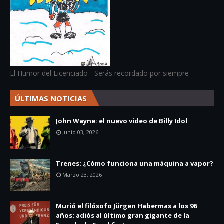
El Humor del Licenciado - Serás recordado por siempre
ÚLTIMAS NOTICIAS
John Wayne: el nuevo video de Billy Idol
Junio 03, 2026
Trenes: ¿Cómo funciona una máquina a vapor?
Marzo 23, 2026
Murió el filósofo Jürgen Habermas a los 96
años: adiós al último gran gigante de la