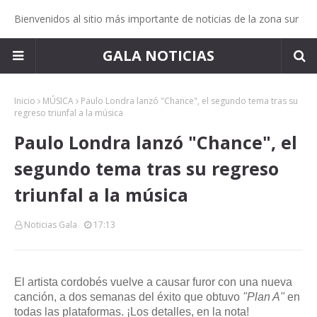
Bienvenidos al sitio más importante de noticias de la zona sur
GALA NOTICIAS
Inicio
MÚSICA
Paulo Londra lanzó "Chance", el segundo tema tras su
regreso triunfal a la música
Paulo Londra lanzó "Chance", el
segundo tema tras su regreso
triunfal a la música
Noticias Gala
17:13
El artista cordobés vuelve a causar furor con una nueva
canción, a dos semanas del éxito que obtuvo
"Plan A"
en
todas las plataformas.
¡Los detalles, en la nota!