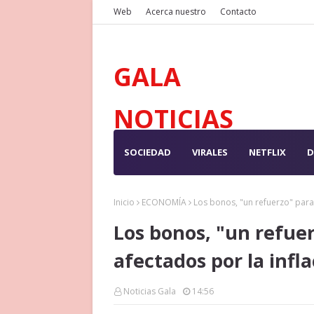
Web
Acerca nuestro
Contacto
GALA
NOTICIAS
SOCIEDAD
VIRALES
NETFLIX
D
Inicio
ECONOMÍA
Los bonos, "un refuerzo" para
Los bonos, "un refuer
afectados por la infl
Noticias Gala
14:56