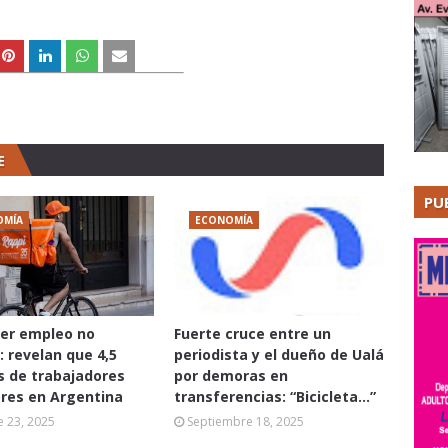
E
PU
OMÍA
ECONOMÍA
er empleo no
Fuerte cruce entre un
: revelan que 4,5
periodista y el dueño de Ualá
s de trabajadores
por demoras en
res en Argentina
transferencias: “Bicicleta...”
 23, 2025
Septiembre 18, 2025