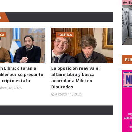
E
ICA
POLÍTICA
PU
n Libra: citarán a
La oposición reaviva el
Milei por su presunto
affaire Libra y busca
a cripto estafa
acorralar a Milei en
Diputados
mbre 02, 2025
Agosto 11, 2025