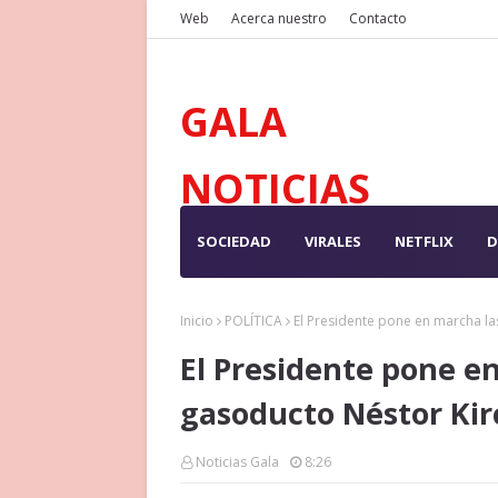
Web
Acerca nuestro
Contacto
GALA
NOTICIAS
SOCIEDAD
VIRALES
NETFLIX
D
Inicio
POLÍTICA
El Presidente pone en marcha la
El Presidente pone en
gasoducto Néstor Ki
Noticias Gala
8:26