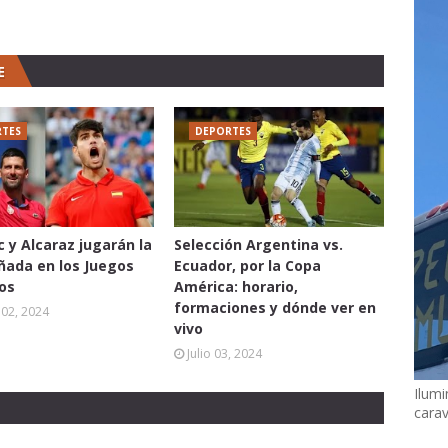
E
TES
DEPORTES
c y Alcaraz jugarán la
Selección Argentina vs.
oñada en los Juegos
Ecuador, por la Copa
os
América: horario,
formaciones y dónde ver en
02, 2024
vivo
Julio 03, 2024
Ilumi
cara