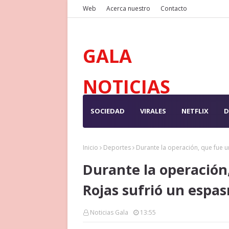
Web
Acerca nuestro
Contacto
GALA
NOTICIAS
SOCIEDAD
VIRALES
NETFLIX
D
Inicio
Deportes
Durante la operación, que fue u
Durante la operación,
Rojas sufrió un espa
Noticias Gala
13:55