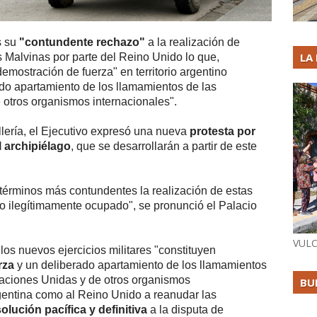
s su
"contundente rechazo"
a la realización de
LA
s Malvinas por parte del Reino Unido lo que,
demostración de fuerza" en territorio argentino
do apartamiento de los llamamientos de las
otros organismos internacionales".
llería, el Ejecutivo expresó una nueva
protesta por
l archipiélago
, que se desarrollarán a partir de este
términos más contundentes la realización de estas
ino ilegítimamente ocupado", se pronunció el Palacio
VULC
os nuevos ejercicios militares "constituyen
rza
y un deliberado apartamiento de los llamamientos
aciones Unidas y de otros organismos
BU
rgentina como al Reino Unido a reanudar las
olución pacífica y definitiva
a la disputa de