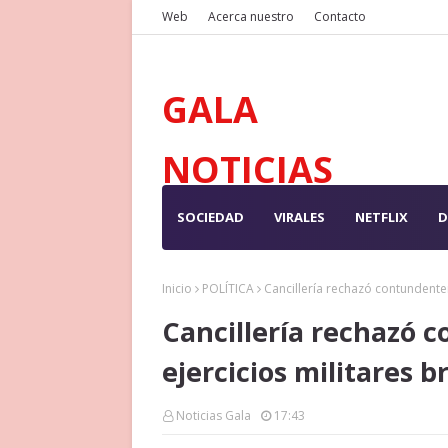
Web
Acerca nuestro
Contacto
GALA
NOTICIAS
SOCIEDAD
VIRALES
NETFLIX
D
Inicio
POLÍTICA
Cancillería rechazó contundentem
Cancillería rechazó 
ejercicios militares b
Noticias Gala
17:43