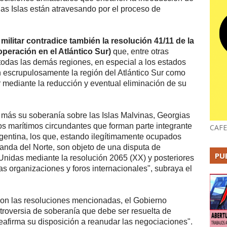
las Islas están atravesando por el proceso de
 militar contradice también la resolución 41/11 de la
eración en el Atlántico Sur)
que, entre otras
 todas las demás regiones, en especial a los estados
n escrupulosamente la región del Atlántico Sur como
r mediante la reducción y eventual eliminación de su
 más su soberanía sobre las Islas Malvinas, Georgias
os marítimos circundantes que forman parte integrante
CAFE
Argentina, los que, estando ilegítimamente ocupados
landa del Norte, son objeto de una disputa de
PU
Unidas mediante la resolución 2065 (XX) y posteriores
s organizaciones y foros internacionales", subraya el
con las resoluciones mencionadas, el Gobierno
ntroversia de soberanía que debe ser resuelta de
reafirma su disposición a reanudar las negociaciones".