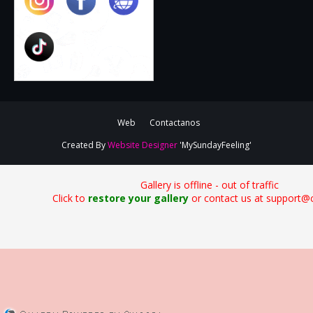
Web
Contactanos
Created By
Website Designer
'MySundayFeeling'
Gallery is offline - out of traffic
Click to
restore your gallery
or contact us at support@