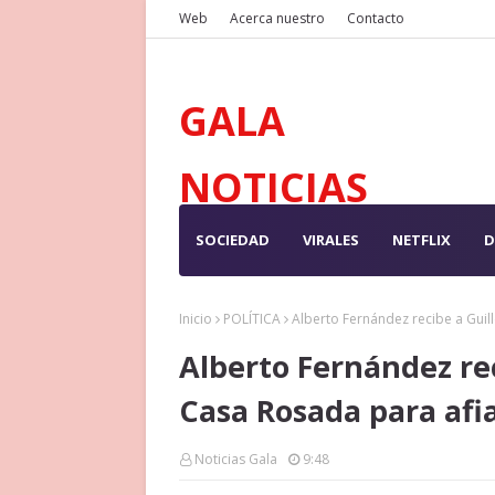
Web
Acerca nuestro
Contacto
GALA
NOTICIAS
SOCIEDAD
VIRALES
NETFLIX
D
Inicio
POLÍTICA
Alberto Fernández recibe a Guil
Alberto Fernández re
Casa Rosada para afia
Noticias Gala
9:48