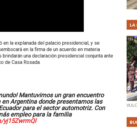
LA
ó en la explanada del palacio presidencial, y se
esembocará en la firma de un acuerdo en materia
s brindarán una declaración presidencial conjunta ante
nco de Casa Rosada.
mundo! Mantuvimos un gran encuentro
ta en Argentina donde presentamos las
VULC
Ecuador para el sector automotriz. Con
ás empleo para la familia
om/yj15ZwrmQl
BU