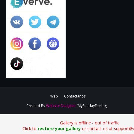
Web
Contactanos
Created By
Website Designer
'MySundayFeeling'
Gallery is offline - out of traffic
Click to
restore your gallery
or contact us at support@