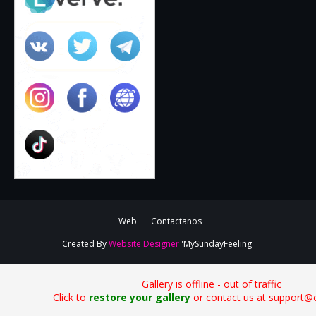
Web
Contactanos
Created By
Website Designer
'MySundayFeeling'
Gallery is offline - out of traffic
Click to
restore your gallery
or contact us at support@