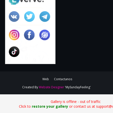
Web
Contactanos
Created By
Website Designer
'MySundayFeeling'
Gallery is offline - out of traffic
Click to
restore your gallery
or contact us at support@