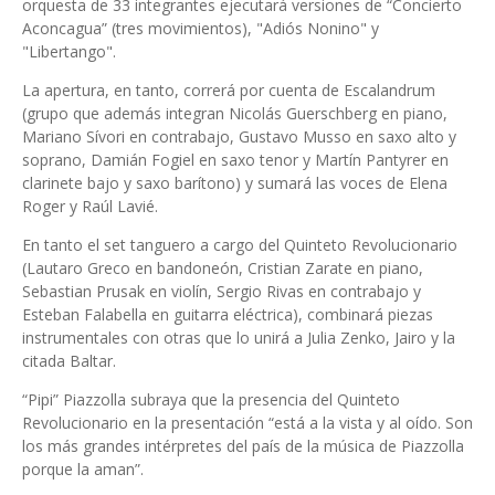
orquesta de 33 integrantes ejecutará versiones de “Concierto
Aconcagua” (tres movimientos), "Adiós Nonino" y
"Libertango".
La apertura, en tanto, correrá por cuenta de Escalandrum
(grupo que además integran Nicolás Guerschberg en piano,
Mariano Sívori en contrabajo, Gustavo Musso en saxo alto y
soprano, Damián Fogiel en saxo tenor y Martín Pantyrer en
clarinete bajo y saxo barítono) y sumará las voces de Elena
Roger y Raúl Lavié.
En tanto el set tanguero a cargo del Quinteto Revolucionario
(Lautaro Greco en bandoneón, Cristian Zarate en piano,
Sebastian Prusak en violín, Sergio Rivas en contrabajo y
Esteban Falabella en guitarra eléctrica), combinará piezas
instrumentales con otras que lo unirá a Julia Zenko, Jairo y la
citada Baltar.
“Pipi” Piazzolla subraya que la presencia del Quinteto
Revolucionario en la presentación “está a la vista y al oído. Son
los más grandes intérpretes del país de la música de Piazzolla
porque la aman”.