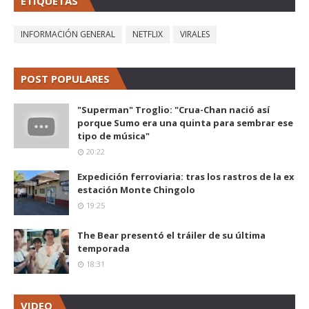
ETIQUETAS
INFORMACIÓN GENERAL
NETFLIX
VIRALES
POST POPULARES
"Superman" Troglio: "Crua-Chan nació así
porque Sumo era una quinta para sembrar ese
tipo de música"
20:22
Expedición ferroviaria: tras los rastros de la ex
estación Monte Chingolo
19:25
The Bear presentó el tráiler de su última
temporada
18:31
VIDEO