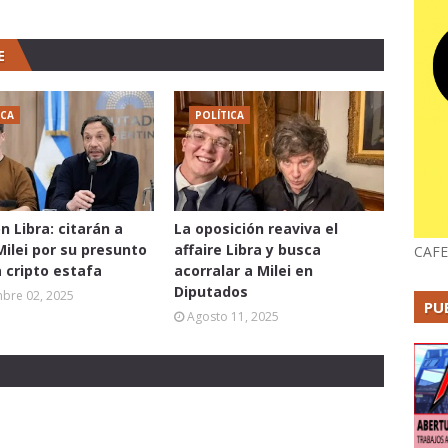
E
ICA
POLÍTICA
n Libra: citarán a
La oposición reaviva el
Milei por su presunto
affaire Libra y busca
CAFE
a cripto estafa
acorralar a Milei en
Diputados
mbre 02, 2025
PU
Agosto 11, 2025