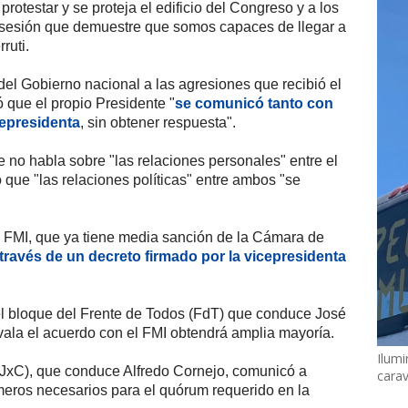
rotestar y se proteja el edificio del Congreso y a los
 sesión que demuestre que somos capaces de llegar a
ruti.
 del Gobierno nacional a las agresiones que recibió el
 que el propio Presidente "
se comunicó tanto con
cepresidenta
, sin obtener respuesta".
e no habla sobre "las relaciones personales" entre el
 que "las relaciones políticas" entre ambos "se
el FMI, que ya tiene media sanción de la Cámara de
 través de un decreto firmado por la vicepresidenta
el bloque del Frente de Todos (FdT) que conduce José
vala el acuerdo con el FMI obtendrá amplia mayoría.
Ilumi
(JxC), que conduce Alfredo Cornejo, comunicó a
cara
eros necesarios para el quórum requerido en la