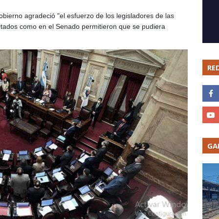
Gobierno agradeció "el esfuerzo de los legisladores de las
putados como en el Senado permitieron que se pudiera
RE
GA