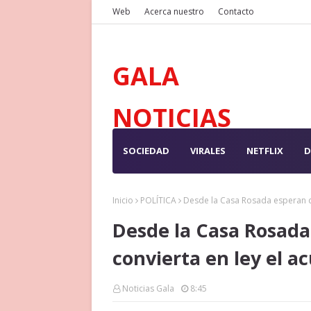
Web
Acerca nuestro
Contacto
GALA
NOTICIAS
SOCIEDAD
VIRALES
NETFLIX
D
Inicio
POLÍTICA
Desde la Casa Rosada esperan qu
Desde la Casa Rosada
convierta en ley el a
Noticias Gala
8:45