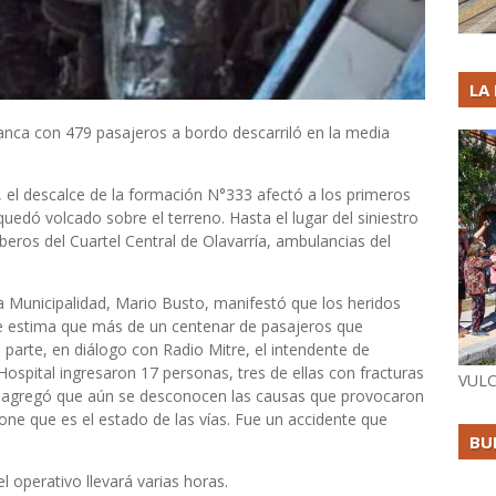
LA
anca con 479 pasajeros a bordo descarriló en la media
 el descalce de la formación N°333 afectó a los primeros
uedó volcado sobre el terreno. Hasta el lugar del siniestro
ros del Cuartel Central de Olavarría, ambulancias del
la Municipalidad, Mario Busto, manifestó que los heridos
. Se estima que más de un centenar de pasajeros que
 parte, en diálogo con Radio Mitre, el intendente de
l Hospital ingresaron 17 personas, tres de ellas con fracturas
VULC
o, agregó que aún se desconocen las causas que provocaron
one que es el estado de las vías. Fue un accidente que
BU
 operativo llevará varias horas.