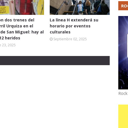
RO
n dos trenes del
La línea H extenderá su
ril Urquiza en el
horario por eventos
 de San Miguel: hay al
culturales
2 heridos
Septiembre 02, 2025
 23, 2025
Rock