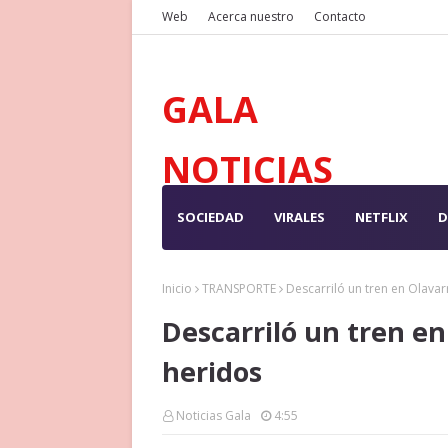
Web
Acerca nuestro
Contacto
GALA
NOTICIAS
SOCIEDAD
VIRALES
NETFLIX
D
Inicio
TRANSPORTE
Descarriló un tren en Olavar
Descarriló un tren en
heridos
Noticias Gala
4:55