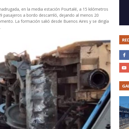
 madrugada, en la media estación Pourtalé, a 15 kilómetros
 479 pasajeros a bordo descarriló, dejando al menos 20
mento. La formación salió desde Buenos Aires y se dirigía
a.
RE
GA