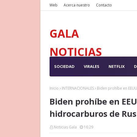
Web
Acerca nuestro
Contacto
GALA
NOTICIAS
SOCIEDAD
VIRALES
NETFLIX
D
Inicio
INTERNACIONALES
Biden prohíbe en EEUU
Biden prohíbe en EEU
hidrocarburos de Rus
Noticias Gala
16:29