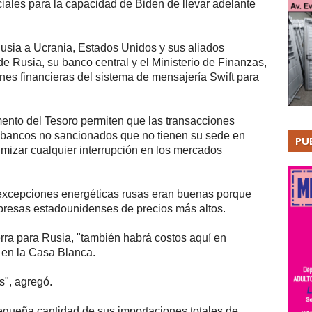
iales para la capacidad de Biden de llevar adelante
sia a Ucrania, Estados Unidos y sus aliados
 Rusia, su banco central y el Ministerio de Finanzas,
ones financieras del sistema de mensajería Swift para
mento del Tesoro permiten que las transacciones
e bancos no sancionados que no tienen su sede en
PU
mizar cualquier interrupción en los mercados
excepciones energéticas rusas eran buenas porque
mpresas estadounidenses de precios más altos.
ra para Rusia, "también habrá costos aquí en
 en la Casa Blanca.
s", agregó.
equeña cantidad de sus importaciones totales de