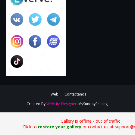
Web
Contactanos
Created By
Website Designer
'MySundayFeeling'
Gallery is offline - out of traffic
Click to
restore your gallery
or contact us at support@