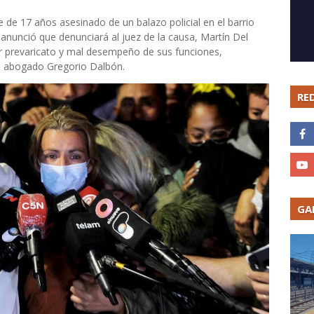
 de 17 años asesinado de un balazo policial en el barrio
nunció que denunciará al juez de la causa, Martín Del
or prevaricato y mal desempeño de sus funciones,
su abogado Gregorio Dalbón.
RE
GA