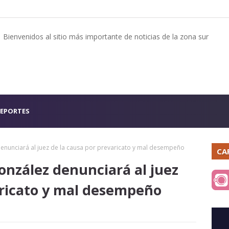
Bienvenidos al sitio más importante de noticias de la zona sur
EPORTES
denunciará al juez de la causa por prevaricato y mal desempeño
CA
onzález denunciará al juez
aricato y mal desempeño