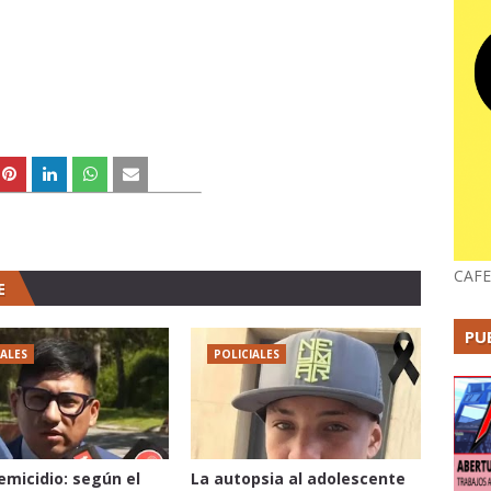
CAFE
E
PU
IALES
POLICIALES
femicidio: según el
La autopsia al adolescente