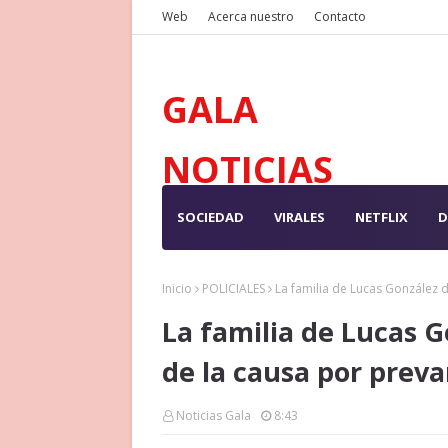
Web
Acerca nuestro
Contacto
GALA
NOTICIAS
SOCIEDAD
VIRALES
NETFLIX
D
Inicio
POLICIALES
La familia de Lucas González 
La familia de Lucas G
de la causa por prev
Noticias Gala
8:43