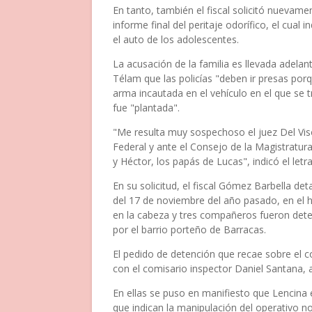
En tanto, también el fiscal solicitó nuevam
informe final del peritaje odorífico, el cual
el auto de los adolescentes.
La acusación de la familia es llevada adela
Télam que las policías "deben ir presas porqu
arma incautada en el vehículo en el que se t
fue "plantada".
"Me resulta muy sospechoso el juez Del Vis
Federal y ante el Consejo de la Magistratur
y Héctor, los papás de Lucas", indicó el let
En su solicitud, el fiscal Gómez Barbella de
del 17 de noviembre del año pasado, en el h
en la cabeza y tres compañeros fueron det
por el barrio porteño de Barracas.
El pedido de detención que recae sobre el 
con el comisario inspector Daniel Santana, 
En ellas se puso en manifiesto que Lencina 
que indican la manipulación del operativo no