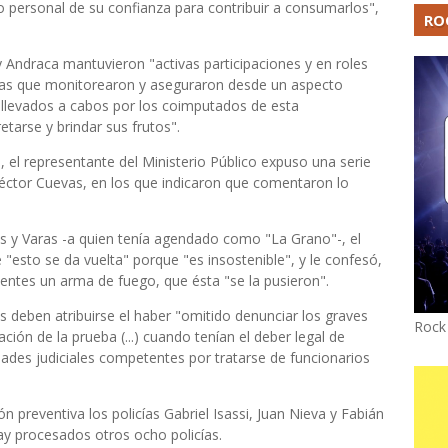
 personal de su confianza para contribuir a consumarlos",
RO
 Andraca mantuvieron "activas participaciones y en roles
onas que monitorearon y aseguraron desde un aspecto
s llevados a cabos por los coimputados de esta
tarse y brindar sus frutos".
a, el representante del Ministerio Público expuso una serie
Héctor Cuevas, en los que indicaron que comentaron lo
s y Varas -a quien tenía agendado como "La Grano"-, el
 "esto se da vuelta" porque "es insostenible", y le confesó,
centes un arma de fuego, que ésta "se la pusieron".
as deben atribuirse el haber "omitido denunciar los graves
Rock
ción de la prueba (...) cuando tenían el deber legal de
ades judiciales competentes por tratarse de funcionarios
n preventiva los policías Gabriel Isassi, Juan Nieva y Fabián
ay procesados otros ocho policías.