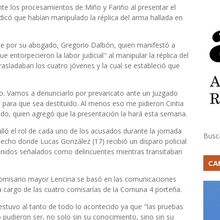
ente los procesamientos de Miño y Fariño al presentar el
 indicó que habían manipulado la réplica del arma hallada en
nte por su abogado, Gregorio Dalbón, quien manifestó a
e entorpecieron la labor judicial" al manipular la réplica del
rasladaban los cuatro jóvenes y la cual se estableció que
o. Vamos a denunciarlo por prevaricato ante un Juzgado
a para que sea destituido. Al menos eso me pidieron Cintia
rado, quien agregó que la presentación la hará esta semana.
talló el rol de cada uno de los acusados durante la jornada
Busc
echo donde Lucas González (17) recibió un disparo policial
enidos señalados como delincuentes mientras transitaban
CA
comisario mayor Lencina se basó en las comunicaciones
a cargo de las cuatro comisarías de la Comuna 4 porteña.
estuvo al tanto de todo lo acontecido ya que "las pruebas
 pudieron ser, no solo sin su conocimiento, sino sin su