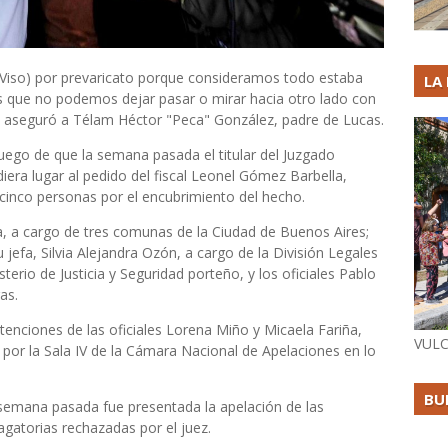
l Viso) por prevaricato porque consideramos todo estaba
LA
s que no podemos dejar pasar o mirar hacia otro lado con
, aseguró a Télam Héctor "Peca" González, padre de Lucas.
luego de que la semana pasada el titular del Juzgado
diera lugar al pedido del fiscal Leonel Gómez Barbella,
 cinco personas por el encubrimiento del hecho.
a, a cargo de tres comunas de la Ciudad de Buenos Aires;
jefa, Silvia Alejandra Ozón, a cargo de la División Legales
sterio de Justicia y Seguridad porteño, y los oficiales Pablo
as.
tenciones de las oficiales Lorena Miño y Micaela Fariña,
VULC
 por la Sala IV de la Cámara Nacional de Apelaciones en lo
BU
 semana pasada fue presentada la apelación de las
agatorias rechazadas por el juez.