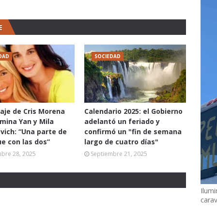
E
DAD
SOCIEDAD
aje de Cris Morena
Calendario 2025: el Gobierno
mina Yan y Mila
adelantó un feriado y
vich: “Una parte de
confirmó un "fin de semana
ue con las dos”
largo de cuatro días"
mbre 28, 2025
Septiembre 21, 2025
Ilumi
cara