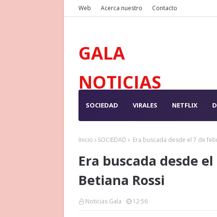
Web
Acerca nuestro
Contacto
GALA
NOTICIAS
SOCIEDAD
VIRALES
NETFLIX
D
Inicio
SOCIEDAD
Era buscada desde el 7 de febr
Era buscada desde el 
Betiana Rossi
Noticias Gala
12:56