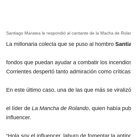
Santiago Maratea le respondió al cantante de la Macha de Rolando
La millonaria colecta que se puso al hombro
Santiag
fondos que puedan ayudar a combatir los incendios fo
Corrientes despertó tanto admiración como críticas e
En este último caso, una de las que más se viralizó f
el líder de
La Mancha de Rolando
, quien había publi
influencer.
“Hola soy el influencer, laburo de fomentar la antipol