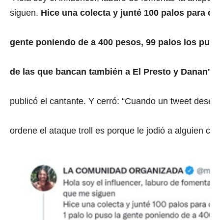
siguen.
Hice una colecta y junté 100 palos para cor
0
s
e
gente poniendo de a 400 pesos, 99 palos los pus
c
o
n
d
de las que bancan también a El Presto y Danan
”, 
s
o
f
4
publicó el cantante. Y cerró: “Cuando un tweet desen
m
i
n
ordene el ataque troll es porque le jodió a alguien co
u
t
e
s
,
4
7
s
e
c
o
n