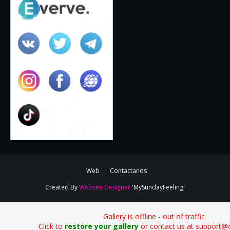
Web
Contactanos
Created By
Website Designer
'MySundayFeeling'
Gallery is offline - out of traffic
Click to
restore your gallery
or contact us at support@