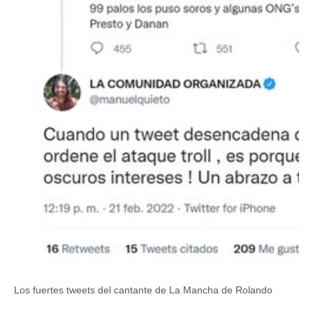
d
s
V
o
l
u
m
e
0
%
Los fuertes tweets del cantante de La Mancha de Rolando