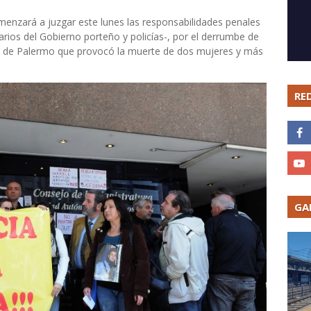
omenzará a juzgar este lunes las responsabilidades penales
rios del Gobierno porteño y policías-, por el derrumbe de
rio de Palermo que provocó la muerte de dos mujeres y más
RE
GA