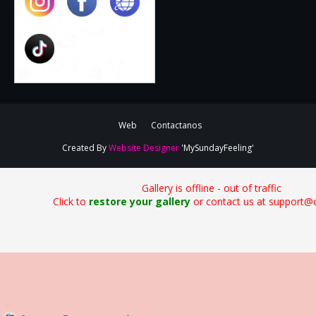
Web
Contactanos
Created By
Website Designer
'MySundayFeeling'
Gallery is offline - out of traffic
Click to
restore your gallery
or contact us at support@