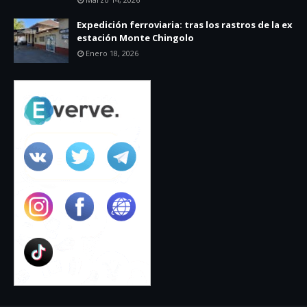
Expedición ferroviaria: tras los rastros de la ex
estación Monte Chingolo
Enero 18, 2026