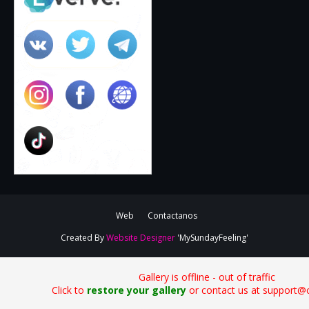
Web
Contactanos
Created By
Website Designer
'MySundayFeeling'
Gallery is offline - out of traffic
Click to
restore your gallery
or contact us at support@