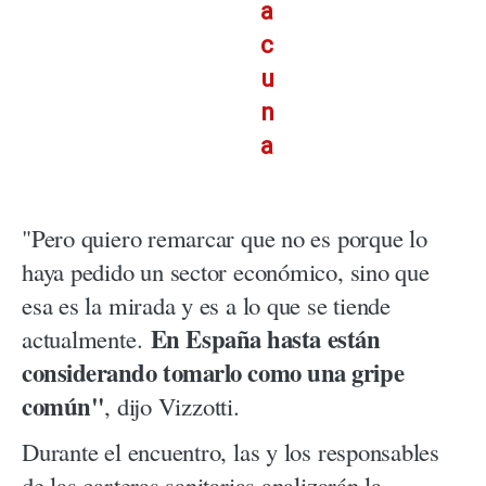
a
c
u
n
a
"Pero quiero remarcar que no es porque lo
haya pedido un sector económico, sino que
esa es la mirada y es a lo que se tiende
En España hasta están
actualmente.
considerando tomarlo como una gripe
común"
, dijo Vizzotti.
Durante el encuentro, las y los responsables
de las carteras sanitarias analizarán la