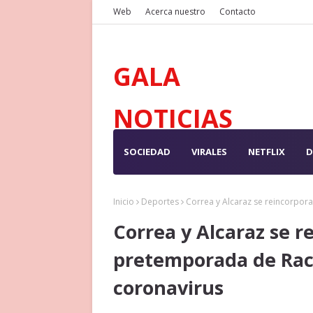
Web
Acerca nuestro
Contacto
GALA
NOTICIAS
SOCIEDAD
VIRALES
NETFLIX
D
Inicio
Deportes
Correa y Alcaraz se reincorpora
Correa y Alcaraz se r
pretemporada de Racin
coronavirus