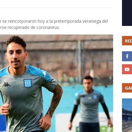
raz se reincorporaron hoy a la pretemporada veraniega del
berse recuperado de coronavirus.
RE
GA