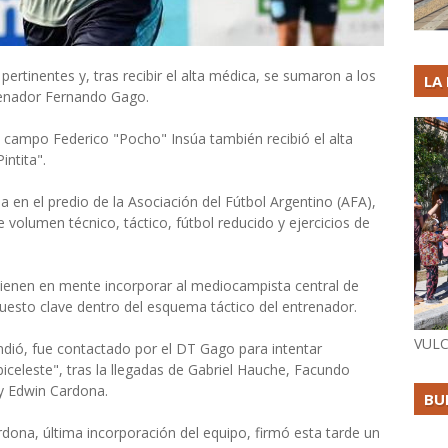
ertinentes y, tras recibir el alta médica, se sumaron a los
LA
renador Fernando Gago.
 campo Federico "Pocho" Insúa también recibió el alta
intita".
a en el predio de la Asociación del Fútbol Argentino (AFA),
e volumen técnico, táctico, fútbol reducido y ejercicios de
ienen en mente incorporar al mediocampista central de
uesto clave dentro del esquema táctico del entrenador.
VULC
dió, fue contactado por el DT Gago para intentar
iceleste", tras la llegadas de Gabriel Hauche, Facundo
y Edwin Cardona.
BU
rdona, última incorporación del equipo, firmó esta tarde un