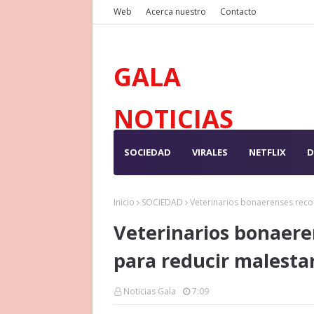
Web
Acerca nuestro
Contacto
GALA
NOTICIAS
SOCIEDAD
VIRALES
NETFLIX
D
Inicio
SOCIEDAD
Veterinarios bonaerenses rec
Veterinarios bonaer
para reducir malesta
Noticias Gala
7:09