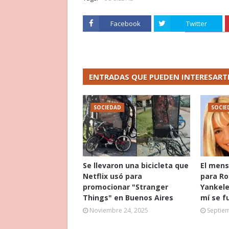
Facebook
Twitter
ENTRADAS QUE PUEDEN INTERESART
SOCIEDAD
SOCIE
Se llevaron una bicicleta que
El mens
Netflix usó para
para Ro
promocionar "Stranger
Yankele
Things" en Buenos Aires
mí se f
Noviembre 24, 2025
Septie