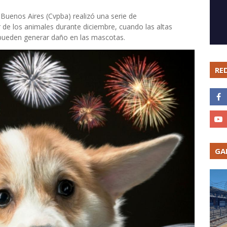
e Buenos Aires (Cvpba) realizó una serie de
 de los animales durante diciembre, cuando las altas
s pueden generar daño en las mascotas.
RE
GA