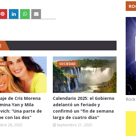
RO
E
DAD
SOCIEDAD
aje de Cris Morena
Calendario 2025: el Gobierno
Rock
mina Yan y Mila
adelantó un feriado y
vich: “Una parte de
confirmó un "fin de semana
ue con las dos”
largo de cuatro días"
mbre 28, 2025
Septiembre 21, 2025