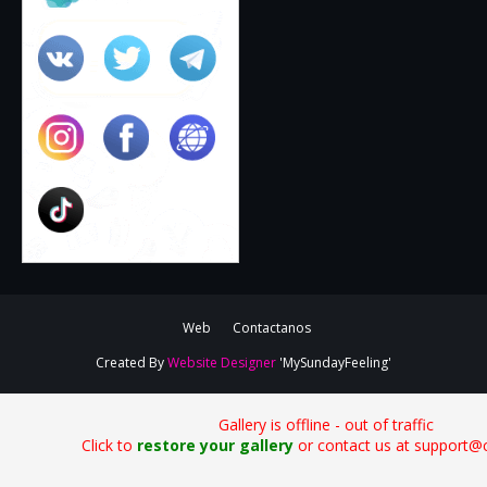
Web
Contactanos
Created By
Website Designer
'MySundayFeeling'
Gallery is offline - out of traffic
Click to
restore your gallery
or contact us at support@