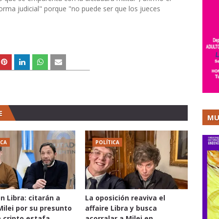
eforma judicial" porque "no puede ser que los jueces
E
MU
ICA
POLÍTICA
n Libra: citarán a
La oposición reaviva el
Milei por su presunto
affaire Libra y busca
a cripto estafa
acorralar a Milei en