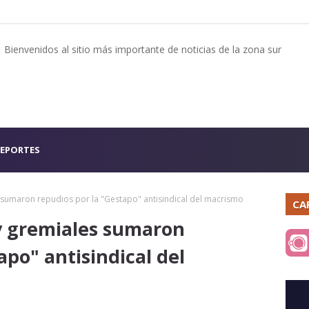
Bienvenidos al sitio más importante de noticias de la zona sur
EPORTES
s sumaron repudios por la "Gestapo" antisindical del macrismo
CA
 y gremiales sumaron
apo" antisindical del