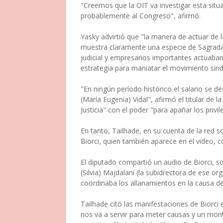
"Creemos que la OIT va investigar esta situa
probablemente al Congreso", afirmó.
Yasky advirtió que "la manera de actuar de l
muestra claramente una especie de Sagrada 
judicial y empresarios importantes actuaba
estrategia para maniatar el movimiento sindi
"En ningún período histórico el salario se
(María Eugenia) Vidal", afirmó el titular de 
Justicia" con el poder "para apañar los priv
En tanto, Tailhade, en su cuenta de la red soc
Biorci, quien también aparece en el video, 
El diputado compartió un audio de Biorci, so
(Silvia) Majdalani (la subidrectora de ese
coordinaba los allanamientos en la causa de o
Tailhade citó las manifestaciones de Biorci 
nos va a servir para meter causas y un mont