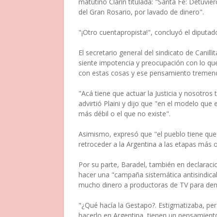
matutino Clarín titulada: "Santa Fe: Detuvie
del Gran Rosario, por lavado de dinero".
"¡Otro cuentapropista!", concluyó el diputad
El secretario general del sindicato de Canil
siente impotencia y preocupación con lo que 
con estas cosas y ese pensamiento tremen
"Acá tiene que actuar la Justicia y nosotro
advirtió Plaini y dijo que "en el modelo que 
más débil o el que no existe".
Asimismo, expresó que "el pueblo tiene que e
retroceder a la Argentina a las etapas más 
Por su parte, Baradel, también en declaraci
hacer una "campaña sistemática antisindica
mucho dinero a productoras de TV para den
"¿Qué hacía la Gestapo?. Estigmatizaba, per
hacerlo en Argentina, tienen un pensamiento