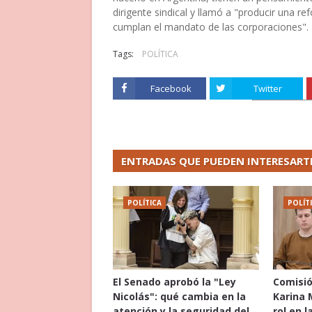
dirigente sindical y llamó a "producir una r
cumplan el mandato de las corporaciones".
Tags:
POLÍTICA
Facebook
Twitter
ENTRADAS QUE PUEDEN INTERESART
POLÍTICA
POLÍT
El Senado aprobó la "Ley
Comisió
Nicolás": qué cambia en la
Karina 
atención y la seguridad del
rol en l