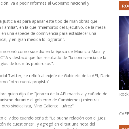
ción, va a pedir informes al Gobierno nacional y
RO
a Justicia es para apañar este tipo de maniobras que
Familia", en la que "miembros del Ejecutivo, de la mesa
n en una especie de connivencia para establecer una
cal, y en gran medida lo lograron".
 desmoronó como sucedió en la época de Mauricio Macri y
la CTA y destacó que fue resultado de "la connivencia de la
ilegios de los más poderosos".
ial Twitter, se refirió al exjefe de Gabinete de la AFI, Darío
como "otro cuentapropista".
bre quien dijo fue "jerarca de la AFI macrista y cuñado de
Rock
 organismo durante el gobierno de Cambiemos) mientras
tro sindicalista, 'Vino Caliente' Juárez'".
CAFE
en el video cuando señaló: "La buena relación con el juez
ón de cuestiones", y agregó en el tuit una nota del