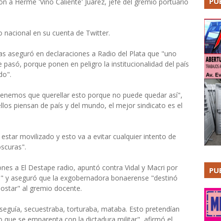
PU
ron a Herme 'Vino Caliente' Juárez, jefe del gremio portuario
o nacional en su cuenta de Twitter.
litas aseguró en declaraciones a Radio del Plata que "uno
pasó, porque ponen en peligro la institucionalidad del país
do".
s tenemos que querellar esto porque no puede quedar así",
ellos piensan de país y del mundo, el mejor sindicato es el
star movilizado y esto va a evitar cualquier intento de
oscuras".
ones a El Destape radio, apuntó contra Vidal y Macri por
PU
l" y aseguró que la exgobernadora bonaerense "destinó
ostar" al gremio docente.
seguía, secuestraba, torturaba, mataba. Esto pretendían
 que se emparenta con la dictadura militar", afirmó el