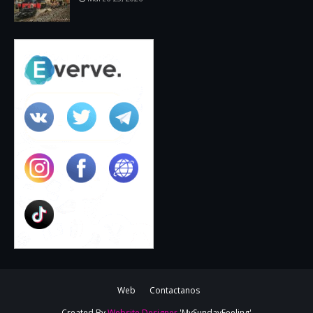
Web
Contactanos
Created By
Website Designer
'MySundayFeeling'