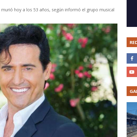
o, murió hoy a los 53 años, según informó el grupo musical
RE
GA