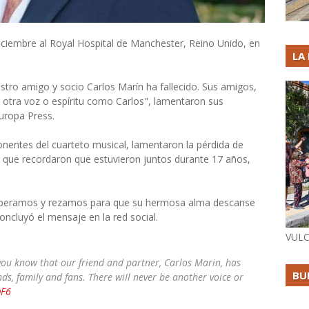
diciembre al Royal Hospital de Manchester, Reino Unido, en
LA
tro amigo y socio Carlos Marín ha fallecido. Sus amigos,
á otra voz o espíritu como Carlos", lamentaron sus
uropa Press.
onentes del cuarteto musical, lamentaron la pérdida de
la que recordaron que estuvieron juntos durante 17 años,
speramos y rezamos para que su hermosa alma descanse
oncluyó el mensaje en la red social.
VULC
g you know that our friend and partner, Carlos Marin, has
BU
nds, family and fans. There wiIl never be another voice or
DF6