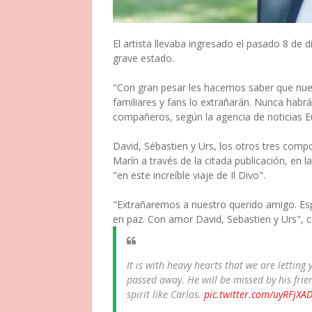
El artista llevaba ingresado el pasado 8 de 
grave estado.
"Con gran pesar les hacemos saber que nues
familiares y fans lo extrañarán. Nunca habr
compañeros, según la agencia de noticias E
David, Sébastien y Urs, los otros tres comp
Marín a través de la citada publicación, en 
"en este increíble viaje de Il Divo".
"Extrañaremos a nuestro querido amigo. E
en paz. Con amor David, Sebastien y Urs", c
It is with heavy hearts that we are lettin
passed away. He will be missed by his frie
spirit like Carlos.
pic.twitter.com/uyRFjXA