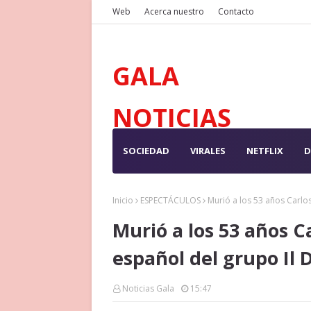
Web
Acerca nuestro
Contacto
GALA
NOTICIAS
SOCIEDAD
VIRALES
NETFLIX
D
Inicio
ESPECTÁCULOS
Murió a los 53 años Carlos
Murió a los 53 años C
español del grupo Il 
Noticias Gala
15:47