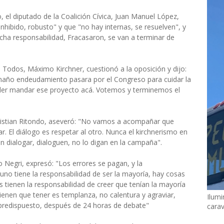
, el diputado de la Coalición Cívica, Juan Manuel López,
nhibido, robusto" y que "no hay internas, se resuelven", y
ha responsabilidad, Fracasaron, se van a terminar de
de Todos, Máximo Kirchner, cuestionó a la oposición y dijo:
amaño endeudamiento pasara por el Congreso para cuidar la
oder mandar ese proyecto acá. Votemos y terminemos el
Cristian Ritondo, aseveró: "No vamos a acompañar que
. El diálogo es respetar al otro. Nunca el kirchnerismo en
n dialogar, dialoguen, no lo digan en la campaña".
io Negri, expresó: "Los errores se pagan, y la
uno tiene la responsabilidad de ser la mayoría, hay cosas
s tienen la responsabilidad de creer que tenían la mayoría
ienen que tener es templanza, no calentura y agraviar,
Ilumi
predispuesto, después de 24 horas de debate"
cara