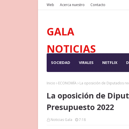
Web
Acerca nuestro
Contacto
GALA
NOTICIAS
SOCIEDAD
VIRALES
NETFLIX
D
Inicio
ECONOMÍA
La oposición de Diputados re
La oposición de Dipu
Presupuesto 2022
Noticias Gala
7:18