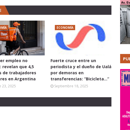
E
OMÍA
ECONOMÍA
PU
er empleo no
Fuerte cruce entre un
: revelan que 4,5
periodista y el dueño de Ualá
s de trabajadores
por demoras en
res en Argentina
transferencias: “Bicicleta...”
 23, 2025
Septiembre 18, 2025