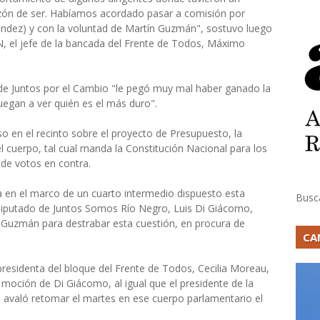
azón de ser. Habíamos acordado pasar a comisión por
ández) y con la voluntad de Martín Guzmán", sostuvo luego
5N, el jefe de la bancada del Frente de Todos, Máximo
 de Juntos por el Cambio "le pegó muy mal haber ganado la
uegan a ver quién es el más duro".
o en el recinto sobre el proyecto de Presupuesto, la
el cuerpo, tal cual manda la Constitución Nacional para los
de votos en contra.
 en el marco de un cuarto intermedio dispuesto esta
Busc
 diputado de Juntos Somos Río Negro, Luis Di Giácomo,
o Guzmán para destrabar esta cuestión, en procura de
CA
presidenta del bloque del Frente de Todos, Cecilia Moreau,
a moción de Di Giácomo, al igual que el presidente de la
e avaló retomar el martes en ese cuerpo parlamentario el