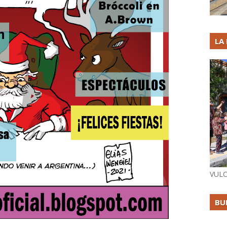
LA
VULC
BU