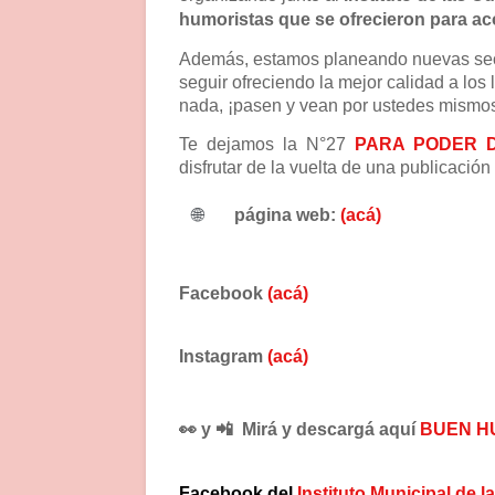
humoristas que se ofrecieron para a
Además, estamos planeando nuevas secci
seguir ofreciendo la mejor calidad a lo
nada,
¡
pasen y vean por ustedes mismos
Te dejamos la N°27
PARA PODER
disfrutar
de la vuelta de una publicación 
🌐
página web:
(acá)
Facebook
(acá)
Instagram
(acá)
👀 y 📲 Mirá y descargá aquí
BUEN H
Facebook del
Instituto Municipal de 