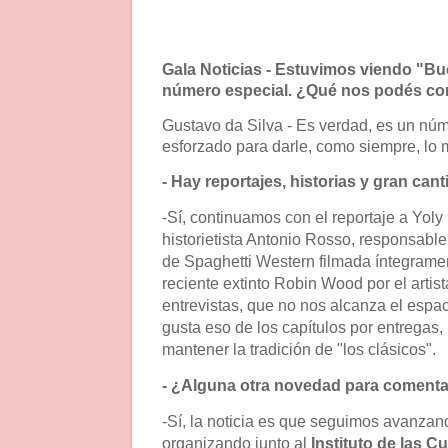
Gala Noticias - Estuvimos viendo "B
número especial.
¿Qué nos podés con
Gustavo da Silva - Es verdad, es un núm
esforzado para darle, como siempre, lo me
- Hay reportajes, historias y gran cant
-Sí, continuamos con el reportaje a Yoly R
historietista Antonio Rosso, responsable 
de Spaghetti Western filmada íntegrame
reciente extinto Robin Wood por el artis
entrevistas, que no nos alcanza el esp
gusta eso de los capítulos por entregas,
mantener la tradición de "los clásicos".
- ¿Alguna otra novedad para coment
-Sí, la noticia es que seguimos avanza
organizando junto al
Instituto
de las C