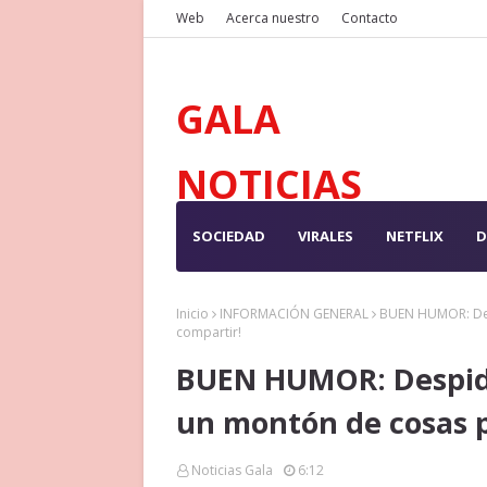
Web
Acerca nuestro
Contacto
GALA
NOTICIAS
SOCIEDAD
VIRALES
NETFLIX
D
Inicio
INFORMACIÓN GENERAL
BUEN HUMOR: Des
compartir!
BUEN HUMOR: Despide
un montón de cosas p
Noticias Gala
6:12