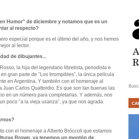
uen Humor" de diciembre y notamos que es un
tar al respecto?
ero especial porque es el último del año, y nos hemos
jor al lector.
idad de dibujantes...
osso, la hija del legendario libretista, periodista e
en gran parte de "Los Irrompibles", la única película
nte en Argentina. Y también con el homenaje al
Busc
ta Juan Carlos Quattordio. Es que son tan buenas las
acio en un número para completarlas. Y además, nos
 un poco "a la vieja usanza", ya que nos agrada
CA
arnos?
ndo con el homenaje a Alberto Bróccoli que estamos
ulturas Brown, ya tenemos un montón de