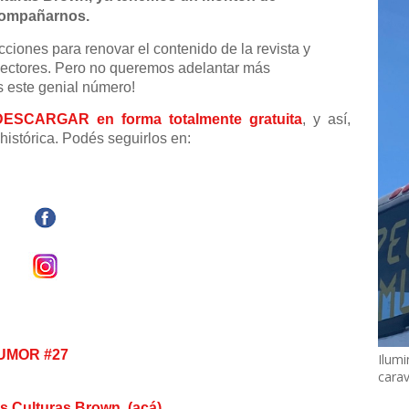
compañarnos.
ones para renovar el contenido de la revista y
s lectores. Pero no queremos adelantar más
 este genial número!
 DESCARGAR
en forma totalmente gratuita
, y así,
histórica. Podés seguirlos en:
UMOR #
2
7
Ilumi
cara
las Culturas Brown, (acá)