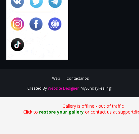
Web
Contactanos
Created By
Website Designer
'MySundayFeeling'
Gallery is offline - out of traffic
Click to
restore your gallery
or contact us at support@