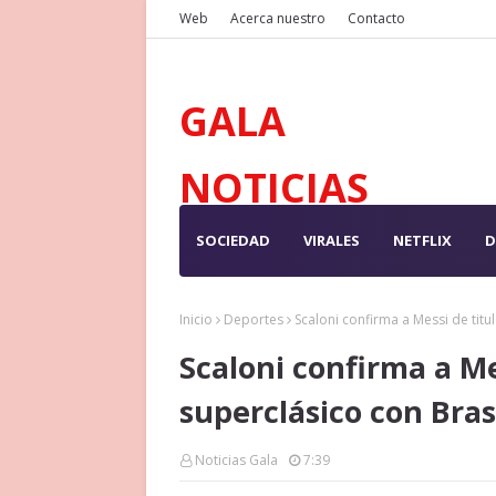
Web
Acerca nuestro
Contacto
GALA
NOTICIAS
SOCIEDAD
VIRALES
NETFLIX
D
Inicio
Deportes
Scaloni confirma a Messi de titu
Scaloni confirma a Me
superclásico con Bras
Noticias Gala
7:39