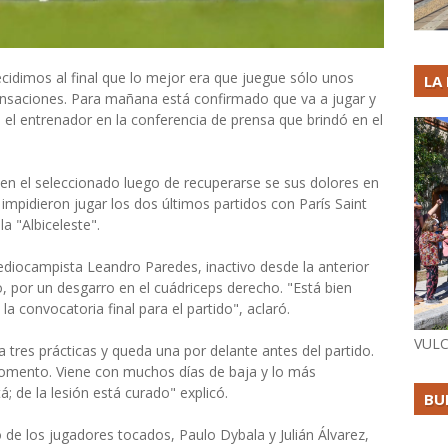
decidimos al final que lo mejor era que juegue sólo unos
LA
ensaciones. Para mañana está confirmado que va a jugar y
el entrenador en la conferencia de prensa que brindó en el
d en el seleccionado luego de recuperarse se sus dolores en
 le impidieron jugar los dos últimos partidos con París Saint
a "Albiceleste".
ediocampista Leandro Paredes, inactivo desde la anterior
, por un desgarro en el cuádriceps derecho. "Está bien
a convocatoria final para el partido", aclaró.
VULC
 tres prácticas y queda una por delante antes del partido.
omento. Viene con muchos días de baja y lo más
á; de la lesión está curado" explicó.
BU
 de los jugadores tocados, Paulo Dybala y Julián Álvarez,