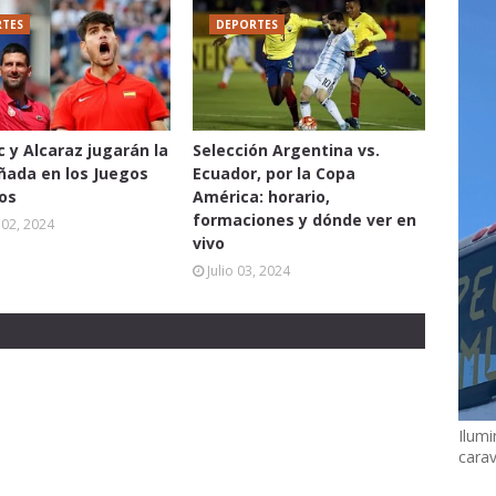
TES
DEPORTES
c y Alcaraz jugarán la
Selección Argentina vs.
oñada en los Juegos
Ecuador, por la Copa
os
América: horario,
formaciones y dónde ver en
02, 2024
vivo
Julio 03, 2024
Ilumi
cara