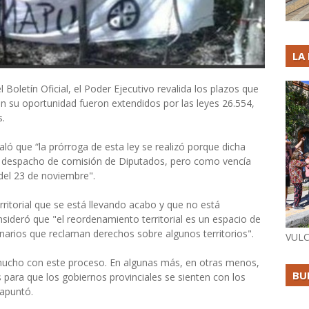
LA
 Boletín Oficial, el Poder Ejecutivo revalida los plazos que
en su oportunidad fueron extendidos por las leyes 26.554,
s.
ñaló que “la prórroga de esta ley se realizó porque dicha
y despacho de comisión de Diputados, pero como vencía
del 23 de noviembre".
itorial que se está llevando acabo y que no está
nsideró que "el reordenamiento territorial es un espacio de
inarios que reclaman derechos sobre algunos territorios".
VULC
ucho con este proceso. En algunas más, en otras menos,
BU
s para que los gobiernos provinciales se sienten con los
 apuntó.