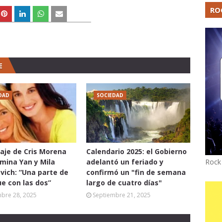
RO
E
DAD
SOCIEDAD
aje de Cris Morena
Calendario 2025: el Gobierno
Rock
mina Yan y Mila
adelantó un feriado y
vich: “Una parte de
confirmó un "fin de semana
ue con las dos”
largo de cuatro días"
mbre 28, 2025
Septiembre 21, 2025