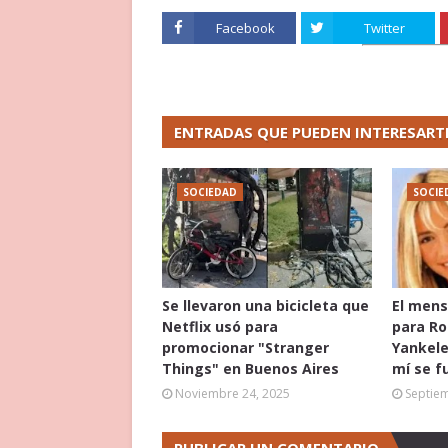
Facebook
Twitter
ENTRADAS QUE PUEDEN INTERESART
SOCIEDAD
SOCIE
Se llevaron una bicicleta que
El mens
Netflix usó para
para Ro
promocionar "Stranger
Yankele
Things" en Buenos Aires
mí se f
Noviembre 24, 2025
Septie