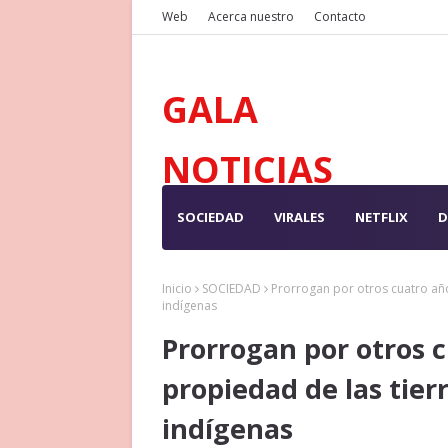
Web
Acerca nuestro
Contacto
GALA
NOTICIAS
SOCIEDAD
VIRALES
NETFLIX
D
Inicio
SOCIEDAD
Prorrogan por otros cuatro añ
indígenas
Prorrogan por otros 
propiedad de las tie
indígenas