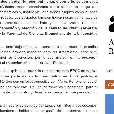
ntes pierden función pulmonar, y con ello, se ven cada
actividades más demandantes como el deporte, luego con
omésticos y, finalmente, con tareas simples como el aseo
e el reposo. Los pacientes también tienen riesgo aumentado de
 con broncoespasmo asociado y muchas veces requieren
epresión y afección de la calidad de vida”
, asevera el
 la Facultad de Ciencias Biomédicas de la Universidad
paciente deja de fumar, sobre todo si lo hace en estadios
mientos broncodilatadores para su tratamiento, pero si el
ener su progresión, por lo que
insistir en la cesación
 el tratamiento
”, recomienda el Dr. Alberini.
Busc
berini explica que
cuando el paciente con EPOC comienza
o gran parte de su función pulmonar
. En Argentina, el
 14,5% con un subdiagnóstico del 77,4%. Por ello, el doctor
CA
 una espirometría: “Es una herramienta fundamental para el
ivo y de bajo costo, y debería ser parte del chequeo de todo
ión sobre los peligros del tabaco en niños y adolescentes,
 abandone el hábito de fumar poniéndolo en contacto con una