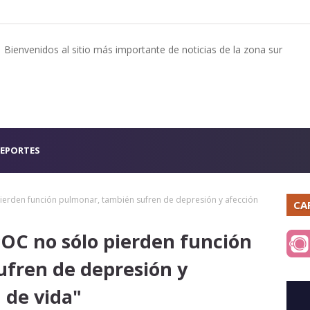
Bienvenidos al sitio más importante de noticias de la zona sur
EPORTES
ierden función pulmonar, también sufren de depresión y afección
CA
POC no sólo pierden función
fren de depresión y
d de vida"