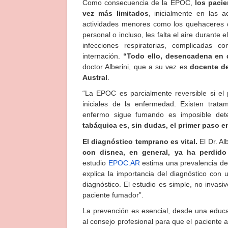
Como consecuencia de la EPOC,
los pacie
vez más limitados
, inicialmente en las 
actividades menores como los quehaceres d
personal o incluso, les falta el aire durant
infecciones respiratorias, complicadas
internación.
“Todo ello, desencadena en d
doctor Alberini, que a su vez es
docente de
Austral
.
“La EPOC es parcialmente reversible si el 
iniciales de la enfermedad. Existen trata
enfermo sigue fumando es imposible det
tabáquica es, sin dudas, el primer paso en
El diagnóstico temprano es vital.
El Dr. Al
con disnea, en general, ya ha perdid
estudio
EPOC.AR
estima una prevalencia del
explica la importancia del diagnóstico con
diagnóstico. El estudio es simple, no invas
paciente fumador”.
La prevención es esencial, desde una educac
al consejo profesional para que el paciente