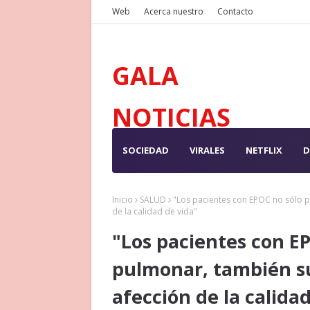
Web
Acerca nuestro
Contacto
GALA
NOTICIAS
SOCIEDAD
VIRALES
NETFLIX
D
Inicio
SALUD
"Los pacientes con EPOC no sólo p
de la calidad de vida"
"Los pacientes con E
pulmonar, también su
afección de la calida