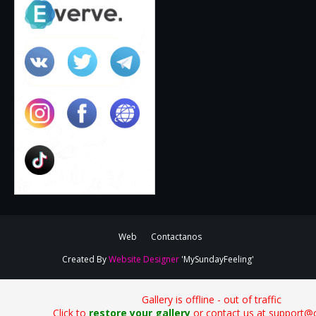
Web
Contactanos
Created By
Website Designer
'MySundayFeeling'
Gallery is offline - out of traffic
Click to
restore your gallery
or contact us at support@