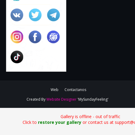
Web
Contactanos
Created By
Website Designer
'MySundayFeeling'
Gallery is offline - out of traffic
Click to
restore your gallery
or contact us at support@