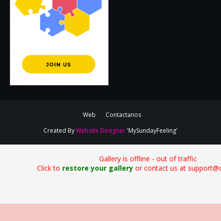
Web
Contactanos
Created By
Website Designer
'MySundayFeeling'
Gallery is offline - out of traffic
Click to
restore your gallery
or contact us at support@