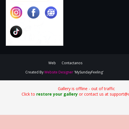
Web
Contactanos
Created By
Website Designer
'MySundayFeeling'
Gallery is offline - out of traffic
Click to
restore your gallery
or contact us at support@