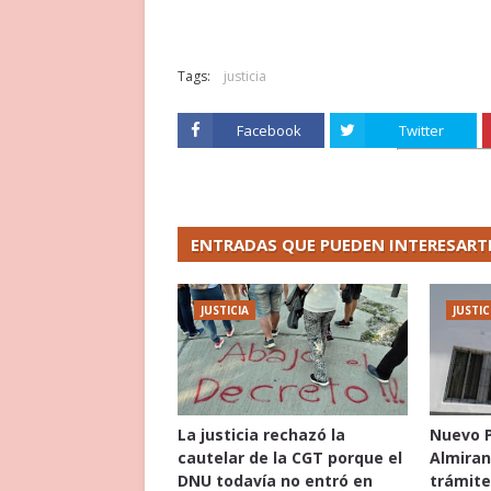
Tags:
justicia
Facebook
Twitter
ENTRADAS QUE PUEDEN INTERESART
JUSTICIA
JUSTIC
La justicia rechazó la
Nuevo P
cautelar de la CGT porque el
Almiran
DNU todavía no entró en
trámite