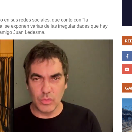
 en sus redes sociales, que contó con "la
ual se exponen varias de las irregularidades que hay
o amigo Juan Ledesma.
RE
GA