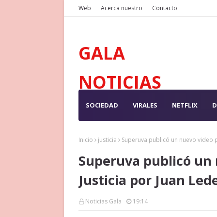
Web
Acerca nuestro
Contacto
GALA
NOTICIAS
SOCIEDAD
VIRALES
NETFLIX
D
Inicio
justicia
Superuva publicó un nuevo video p
Superuva publicó un 
Justicia por Juan Le
Noticias Gala
19:14