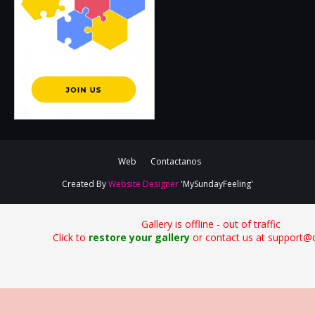
Web
Contactanos
Created By
Website Designer
'MySundayFeeling'
Gallery is offline - out of traffic
Click to
restore your gallery
or contact us at support@