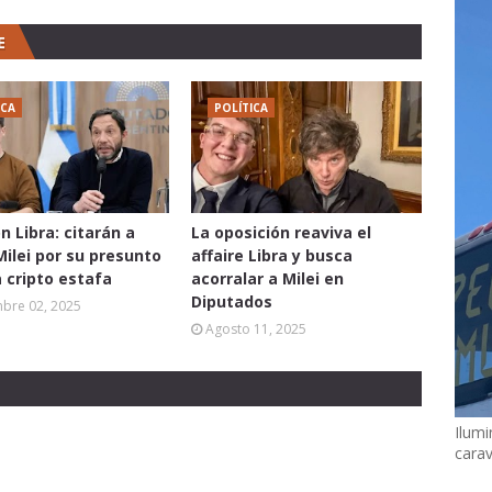
E
ICA
POLÍTICA
n Libra: citarán a
La oposición reaviva el
Milei por su presunto
affaire Libra y busca
a cripto estafa
acorralar a Milei en
Diputados
mbre 02, 2025
Agosto 11, 2025
Ilumi
cara