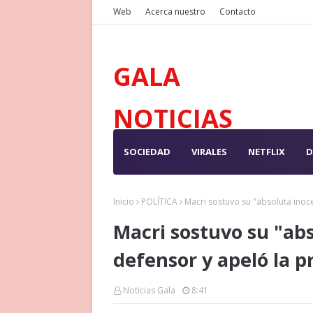
Web
Acerca nuestro
Contacto
GALA
NOTICIAS
SOCIEDAD
VIRALES
NETFLIX
D
Inicio
POLÍTICA
Macri sostuvo su "absoluta inoce
Macri sostuvo su "ab
defensor y apeló la pr
Noticias Gala
8:41