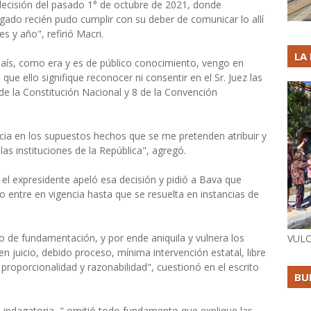
decisión del pasado 1° de octubre de 2021, donde
gado recién pudo cumplir con su deber de comunicar lo allí
s y año", refirió Macri.
LA
país, como era y es de público conocimiento, vengo en
ue ello signifique reconocer ni consentir en el Sr. Juez las
 de la Constitución Nacional y 8 de la Convención
ia en los supuestos hechos que se me pretenden atribuir y
as instituciones de la República", agregó.
, el expresidente apeló esa decisión y pidió a Bava que
no entre en vigencia hasta que se resuelta en instancias de
po de fundamentación, y por ende aniquila y vulnera los
VULC
en juicio, debido proceso, mínima intervención estatal, libre
, proporcionalidad y razonabilidad", cuestionó en el escrito
BU
a indagatoria, " omitió todo fundamento que explique las