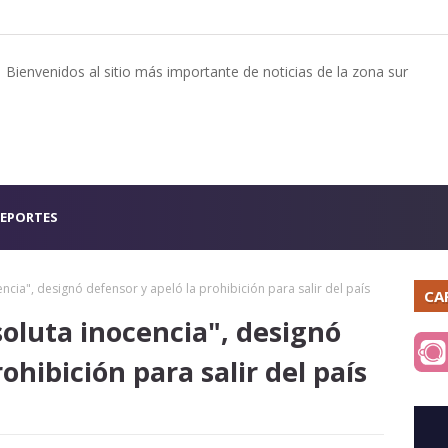
Bienvenidos al sitio más importante de noticias de la zona sur
EPORTES
ncia", designó defensor y apeló la prohibición para salir del país
CA
soluta inocencia", designó
ohibición para salir del país