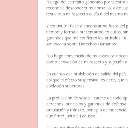
"Luego del estrépito generado por vuestra 
reconocía desconocer mi domicilio, este Juz
resuelto a mi respecto el día 6 del mismo me
Y continuó: "Pese a encontrarme fuera del 
tiempo y forma a presentarme en autos, sin q
garantías que me confieren los artículos 18
Americana sobre Derechos Humanos".
"Lo hago convencido de mi absoluta inocenc
como derivación de mi respeto y sujeción a l
En cuanto a la prohibición de salida del país
aplique el efecto suspensivo, es decir, que 
apelación superiores.
La prohibición de salida " carece de todo ti
derechos, principios y garantías de defensa 
circulación y tránsito, principio de inocencia
que firmó junto a Lanusse.
El 1 de octubre último cuando Bava lo citó 